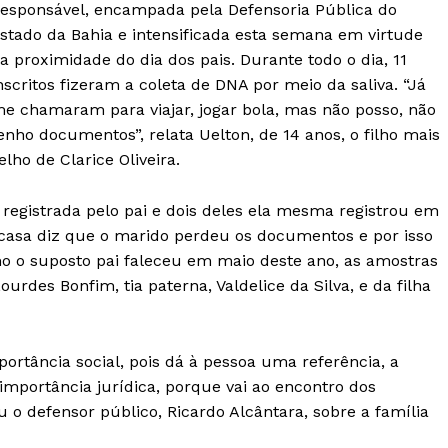
esponsável, encampada pela Defensoria Pública do
stado da Bahia e intensificada esta semana em virtude
a proximidade do dia dos pais. Durante todo o dia, 11
nscritos fizeram a coleta de DNA por meio da saliva. “Já
e chamaram para viajar, jogar bola, mas não posso, não
enho documentos”, relata Uelton, de 14 anos, o filho mais
elho de Clarice Oliveira.
 registrada pelo pai e dois deles ela mesma registrou em
casa diz que o marido perdeu os documentos e por isso
omo o suposto pai faleceu em maio deste ano, as amostras
urdes Bonfim, tia paterna, Valdelice da Silva, e da filha
rtância social, pois dá à pessoa uma referência, a
importância jurídica, porque vai ao encontro dos
o defensor público, Ricardo Alcântara, sobre a família