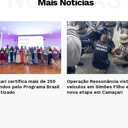
Mais Notícias
ri certifica mais de 250
Operação Ressonância vist
ndos pelo Programa Brasil
veículos em Simões Filho 
etizado
nova etapa em Camaçari