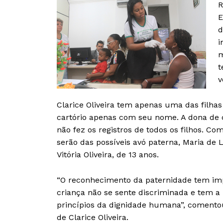
R
E
d
i
m
t
v
Clarice Oliveira tem apenas uma das filhas
cartório apenas com seu nome. A dona de 
não fez os registros de todos os filhos. C
serão das possíveis avó paterna, Maria de Lo
Vitória Oliveira, de 13 anos.
“O reconhecimento da paternidade tem impo
criança não se sente discriminada e tem a 
princípios da dignidade humana”, comentou 
de Clarice Oliveira.