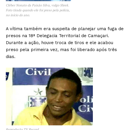
Cléber Nonato da Paixão Silva, vulgo Shrek.
Foto tirada quando ele foi preso pela polícia,
no início do ano.
A vítima também era suspeita de planejar uma fuga de
presos na 18ª Delegacia Territorial de Camaçari.
Durante a ação, houve troca de tiros e ele acabou
preso pela primeira vez, mas foi liberado após três
dias.
Reprodução TV Record.