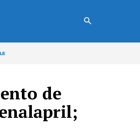
LE
mento de
enalapril;