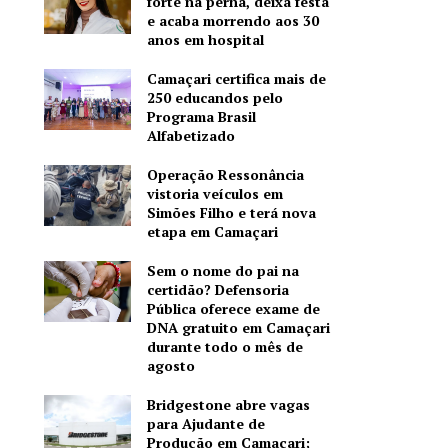
forte na perna, deixa festa
e acaba morrendo aos 30
anos em hospital
Camaçari certifica mais de
250 educandos pelo
Programa Brasil
Alfabetizado
Operação Ressonância
vistoria veículos em
Simões Filho e terá nova
etapa em Camaçari
Sem o nome do pai na
certidão? Defensoria
Pública oferece exame de
DNA gratuito em Camaçari
durante todo o mês de
agosto
Bridgestone abre vagas
para Ajudante de
Produção em Camaçari;