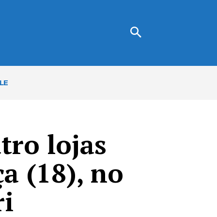
LE
tro lojas
a (18), no
i