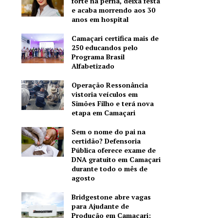
forte na perna, deixa festa
e acaba morrendo aos 30
anos em hospital
Camaçari certifica mais de
250 educandos pelo
Programa Brasil
Alfabetizado
Operação Ressonância
vistoria veículos em
Simões Filho e terá nova
etapa em Camaçari
Sem o nome do pai na
certidão? Defensoria
Pública oferece exame de
DNA gratuito em Camaçari
durante todo o mês de
agosto
Bridgestone abre vagas
para Ajudante de
Produção em Camaçari;