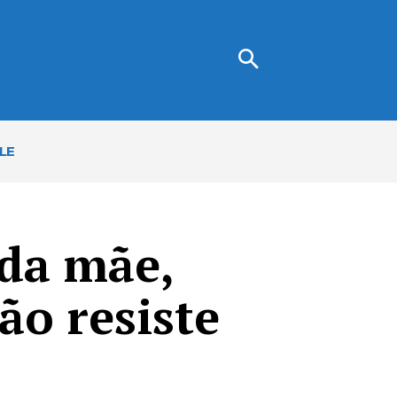
LE
 da mãe,
ão resiste