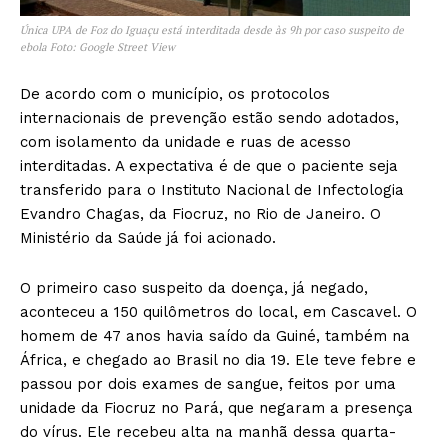
Única UPA de Foz do Iguaçu está interditada desde às 9h por caso suspeito de
ebola Foto: Google Street View
De acordo com o município, os protocolos
internacionais de prevenção estão sendo adotados,
com isolamento da unidade e ruas de acesso
interditadas. A expectativa é de que o paciente seja
transferido para o Instituto Nacional de Infectologia
Evandro Chagas, da Fiocruz, no Rio de Janeiro. O
Ministério da Saúde já foi acionado.
O primeiro caso suspeito da doença, já negado,
aconteceu a 150 quilômetros do local, em Cascavel. O
homem de 47 anos havia saído da Guiné, também na
África, e chegado ao Brasil no dia 19. Ele teve febre e
passou por dois exames de sangue, feitos por uma
unidade da Fiocruz no Pará, que negaram a presença
do vírus. Ele recebeu alta na manhã dessa quarta-