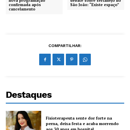
nova programação
debate sobre sertanejo no
confirmada após
São João: “Existe espaço”
cancelamento
COMPARTILHAR:
Destaques
Fisioterapeuta sente dor forte na
perna, deixa festa e acaba morrendo
aos 30 anos em hospital