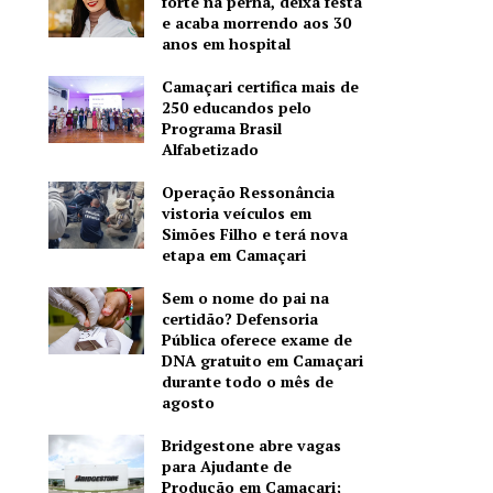
forte na perna, deixa festa
e acaba morrendo aos 30
anos em hospital
Camaçari certifica mais de
250 educandos pelo
Programa Brasil
Alfabetizado
Operação Ressonância
vistoria veículos em
Simões Filho e terá nova
etapa em Camaçari
Sem o nome do pai na
certidão? Defensoria
Pública oferece exame de
DNA gratuito em Camaçari
durante todo o mês de
agosto
Bridgestone abre vagas
para Ajudante de
Produção em Camaçari;