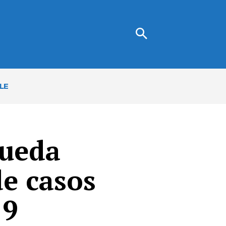
LE
queda
e casos
19