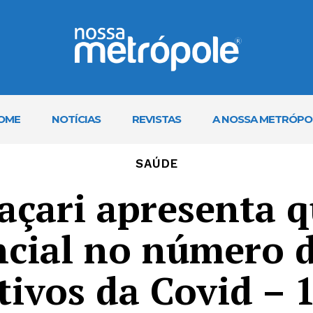
OME
NOTÍCIAS
REVISTAS
A NOSSA METRÓPO
SAÚDE
çari apresenta 
ncial no número d
tivos da Covid – 