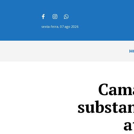
sexta-feira, 07 ago 2026
H
Cama
substa
a