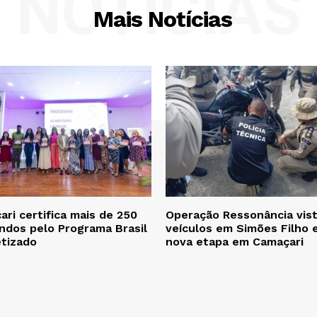
NOTÍCIAS
Mais Notícias
ri certifica mais de 250
Operação Ressonância vist
ndos pelo Programa Brasil
veículos em Simões Filho 
etizado
nova etapa em Camaçari