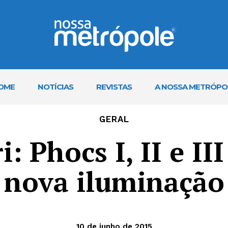
OME
NOTÍCIAS
REVISTAS
A NOSSA METRÓPO
GERAL
: Phocs I, II e I
nova iluminação
10 de junho de 2015