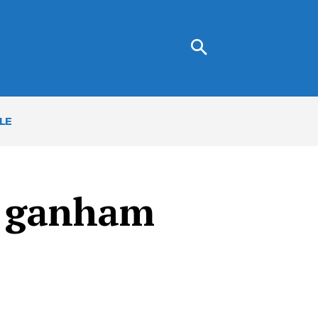
LE
II ganham