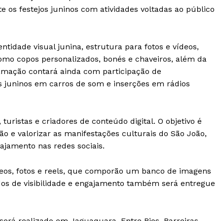
e os festejos juninos com atividades voltadas ao público
idade visual junina, estrutura para fotos e vídeos,
 como copos personalizados, bonés e chaveiros, além da
ramação contará ainda com participação de
les juninos em carros de som e inserções em rádios
uristas e criadores de conteúdo digital. O objetivo é
o e valorizar as manifestações culturais do São João,
ajamento nas redes sociais.
deos, fotos e reels, que comporão um banco de imagens
ados de visibilidade e engajamento também será entregue
será realizado em Jaguaquara, Entre Rios, Barreiras,