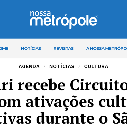
OME
NOTÍCIAS
REVISTAS
A NOSSA METRÓPO
AGENDA
NOTÍCIAS
CULTURA
i recebe Circuit
om ativações cult
tivas durante o S