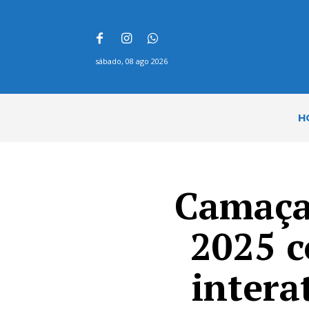
sábado, 08 ago 2026
H
Camaçar
2025 c
intera