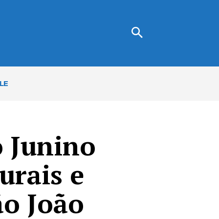
LE
o Junino
urais e
ão João