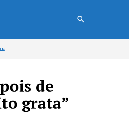
LE
pois de
ito grata”