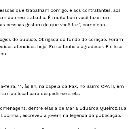
 pessoas que trabalham comigo, e aos contratantes, aos
stam do meu trabalho. É muito bom você fazer um
 as pessoas gostam do que você faz”, completou.
elogios do público. Obrigada do fundo do coração. Foram
edidos atendidos hoje. Eu só tenho a agradecer. E é isso.
zou.
-feira, 11, às 9h, na capela da Pax, no Bairro CPA II, em
oram ao local para despedir-se a ela.
homenagens, dentre elas a de Maria Eduarda Queiroz,sua
Lucinha”, escreveu a jovem na legenda da publicação.