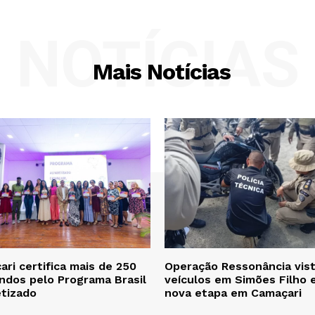
NOTÍCIAS
Mais Notícias
ri certifica mais de 250
Operação Ressonância vist
ndos pelo Programa Brasil
veículos em Simões Filho 
etizado
nova etapa em Camaçari