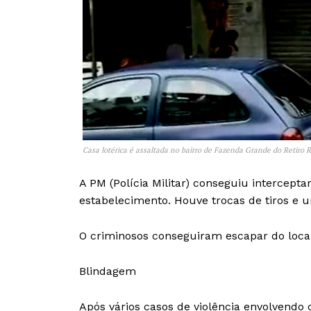
Casa lotérica é assaltada no bairro de Fazenda Grande do Retiro
A PM (Polícia Militar) conseguiu intercept
estabelecimento. Houve trocas de tiros e 
O criminosos conseguiram escapar do local
Blindagem
Após vários casos de violência envolvendo