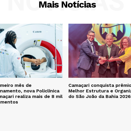
NOTÍCIAS
Mais Notícias
imeiro mês de
Camaçari conquista prêmi
namento, nova Policlínica
Melhor Estrutura e Organi
açari realiza mais de 8 mil
do São João da Bahia 2026
imentos