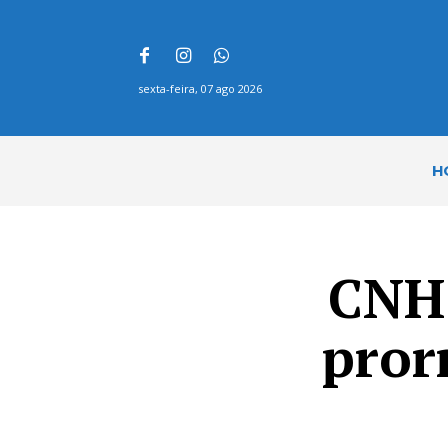
sexta-feira, 07 ago 2026
H
CNH 
pror