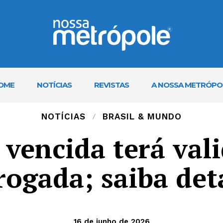
OME
NOTÍCIAS
REVISTAS
A NOSSA METRÓPO
NOTÍCIAS
BRASIL & MUNDO
vencida terá val
rogada; saiba det
16 de junho de 2026