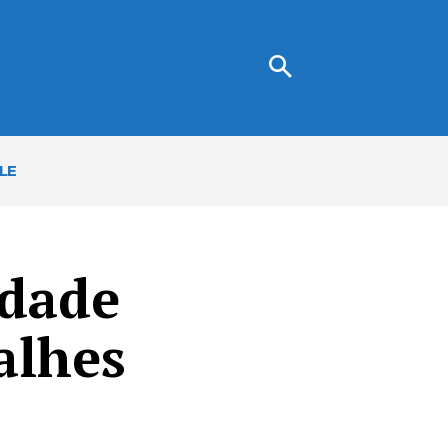
LE
idade
alhes