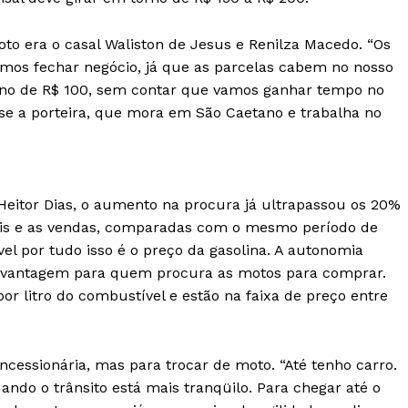
o era o casal Waliston de Jesus e Renilza Macedo. “Os
amos fechar negócio, já que as parcelas cabem no nosso
no de R$ 100, sem contar que vamos ganhar tempo no
sse a porteira, que mora em São Caetano e trabalha no
Heitor Dias, o aumento na procura já ultrapassou os 20%
eis e as vendas, comparadas com o mesmo período de
el por tudo isso é o preço da gasolina. A autonomia
 vantagem para quem procura as motos para comprar.
r litro do combustível e estão na faixa de preço entre
ncessionária, mas para trocar de moto. “Até tenho carro.
ndo o trânsito está mais tranqüilo. Para chegar até o