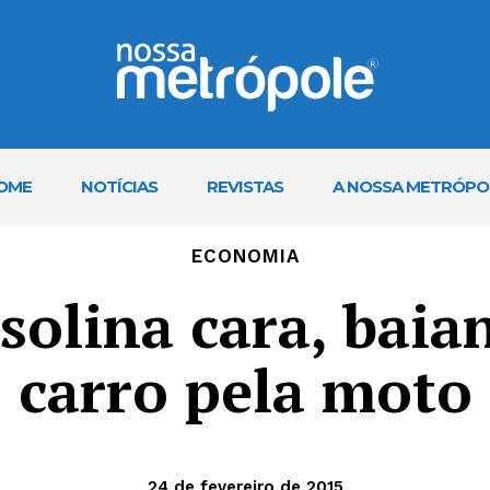
OME
NOTÍCIAS
REVISTAS
A NOSSA METRÓPO
ECONOMIA
olina cara, baia
carro pela moto
24 de fevereiro de 2015