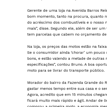
Gerente de uma loja na Avenida Barros Rei
bom momento, tanto na procura, quanto 
do acréscimo dos combustíveis e o nosso 
mais”, disse. Segundo ele, além de ser um
tem parcelas que cabem no orçamento de 
Na loja, os preços das motos estão na faix
Se o consumidor ainda ‘chorar’ um pouco 
bons, e estão valendo a metade de outra
especificações”, contou Bruno. A boa opor
moto para se livrar do transporte público.
Morador do bairro da Fazenda Grande do Ret
gastar menos tempo entre sua casa e o ser
Agora, acredito que em 15 minutos chegarei
ficará muito mais rápido e ágil. Andar de ô
comprou a primeira moto, a economia mens