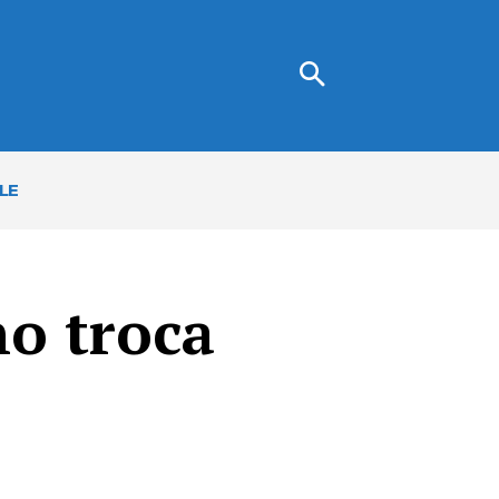
LE
no troca