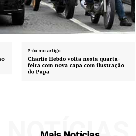
Próximo artigo
ao
Charlie Hebdo volta nesta quarta-
feira com nova capa com ilustração
do Papa
NOTÍCIAS
Mais Notícias