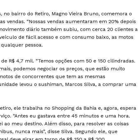
s, no bairro do Retiro, Magno Vieira Bruno, comemora o
nas vendas. “Nossas vendas aumentaram em 20% depois
movimento diário também subiu, com cerca 20 clientes a
 veículo de fácil acesso e com consumo baixo, as motos
qualquer pessoa.
a de R$ 4,7 mil. “Temos opções com 50 e 150 cilindradas.
mais, podemos negociar os preços, que estão muito
s motos de concorrentes que tem as mesmas
tunidade levou o sushiman, Marcos Silva, a comprar uma
iro, ele trabalha no Shopping da Bahia e, agora, espera
viço. “Antes eu gastava entre 45 minutos e uma hora.
 ao meu destino. Além disso, para resolver as coisas
nibus, nunca mais”, disse Silva. Segundo ele, que
al deve girar em torno de R$ 150 a R$ 200.