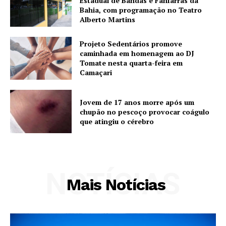
Estadual de Bandas e Fanfarras da
Bahia, com programação no Teatro
Alberto Martins
Projeto Sedentários promove
caminhada em homenagem ao DJ
Tomate nesta quarta-feira em
Camaçari
Jovem de 17 anos morre após um
chupão no pescoço provocar coágulo
que atingiu o cérebro
NOTÍCIAS
Mais Notícias