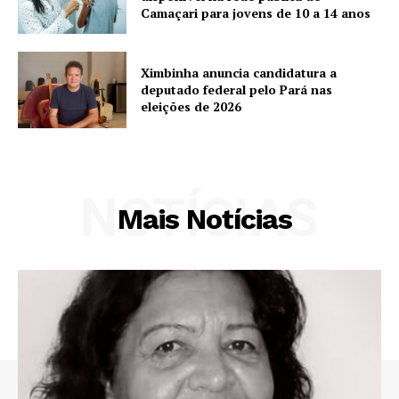
Camaçari para jovens de 10 a 14 anos
Ximbinha anuncia candidatura a
deputado federal pelo Pará nas
eleições de 2026
NOTÍCIAS
Mais Notícias