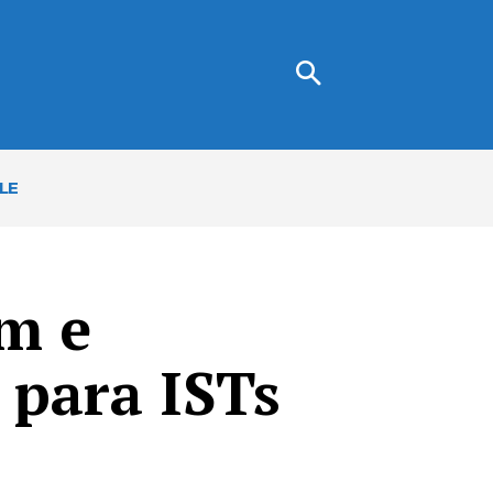
LE
em e
 para ISTs