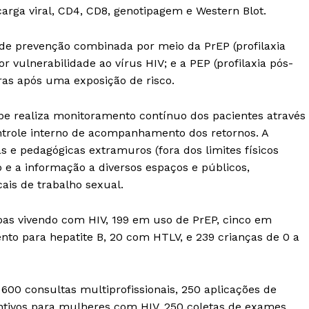
arga viral, CD4, CD8, genotipagem e Western Blot.
 de prevenção combinada por meio da PrEP (profilaxia
 vulnerabilidade ao vírus HIV; e a PEP (profilaxia pós-
oras após uma exposição de risco.
pe realiza monitoramento contínuo dos pacientes através
ntrole interno de acompanhamento dos retornos. A
e pedagógicas extramuros (fora dos limites físicos
o e a informação a diversos espaços e públicos,
ais de trabalho sexual.
as vivendo com HIV, 199 em uso de PrEP, cinco em
nto para hepatite B, 20 com HTLV, e 239 crianças de 0 a
00 consultas multiprofissionais, 250 aplicações de
tivos para mulheres com HIV, 250 coletas de exames