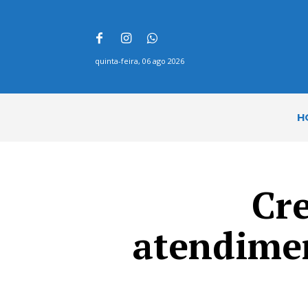
quinta-feira, 06 ago 2026
H
Cre
atendimen