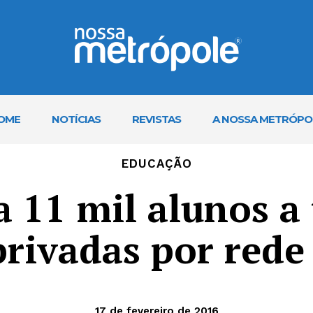
OME
NOTÍCIAS
REVISTAS
A NOSSA METRÓPO
EDUCAÇÃO
va 11 mil alunos a
privadas por rede
17 de fevereiro de 2016