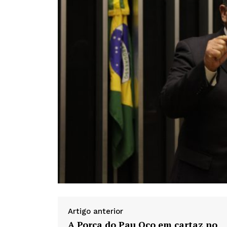
Artigo anterior
A Porca do Pau Oco em cartaz no