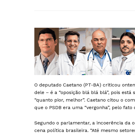
O deputado Caetano (PT-BA) criticou onte
dele – é a “oposição blá blá blá”, pois est
“quanto pior, melhor”. Caetano citou o co
que o PSDB era uma “vergonha”, pelo fato de
Segundo o parlamentar, a incoerência da
cena política brasileira. “Até mesmo seto