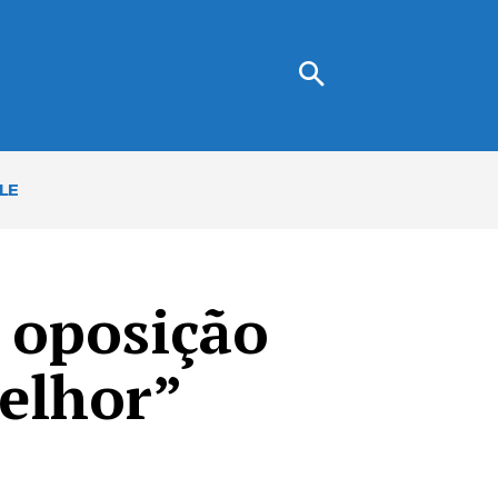
LE
 oposição
elhor”