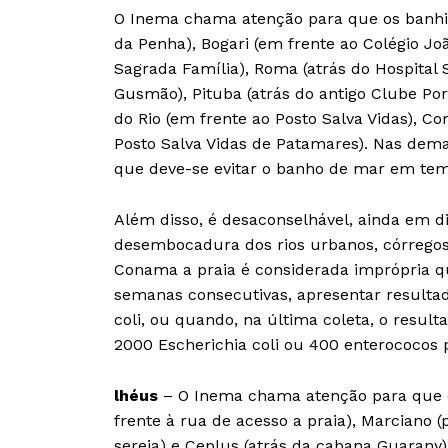
O Inema chama atenção para que os banhist
da Penha), Bogari (em frente ao Colégio Jo
Sagrada Família), Roma (atrás do Hospital
Gusmão), Pituba (atrás do antigo Clube Por
do Rio (em frente ao Posto Salva Vidas), Co
Posto Salva Vidas de Patamares). Nas dema
que deve-se evitar o banho de mar em te
Além disso, é desaconselhável, ainda em di
desembocadura dos rios urbanos, córregos
Conama a praia é considerada imprópria 
semanas consecutivas, apresentar resultad
coli, ou quando, na última coleta, o resul
2000 Escherichia coli ou 400 enterococos
lhéus
– O Inema chama atenção para que os
frente à rua de acesso a praia), Marciano (
sereia) e Ceplus (atrás da cabana Guarany)