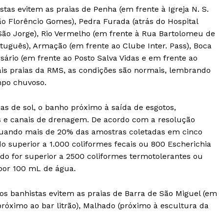
as evitem as praias de Penha (em frente à Igreja N. S.
ão Florêncio Gomes), Pedra Furada (atrás do Hospital
 São Jorge), Rio Vermelho (em frente à Rua Bartolomeu de
tuguês), Armação (em frente ao Clube Inter. Pass), Boca
rsário (em frente ao Posto Salva Vidas e em frente ao
is praias da RMS, as condições são normais, lembrando
mpo chuvoso.
as de sol, o banho próximo à saída de esgotos,
 e canais de drenagem. De acordo com a resolução
quando mais de 20% das amostras coletadas em cinco
o superior a 1.000 coliformes fecais ou 800 Escherichia
tado for superior a 2500 coliformes termotolerantes ou
 por 100 mL de água.
 banhistas evitem as praias de Barra de São Miguel (em
próximo ao bar litrão), Malhado (próximo à escultura da
.