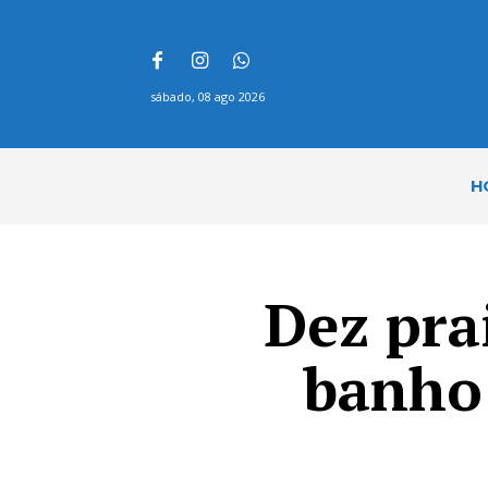
sábado, 08 ago 2026
H
Dez pra
banho 