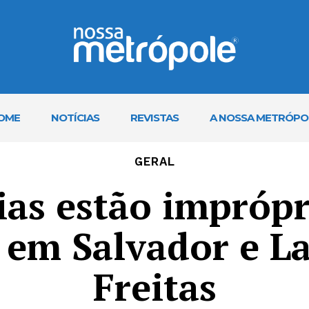
OME
NOTÍCIAS
REVISTAS
A NOSSA METRÓPO
GERAL
ias estão imprópr
em Salvador e L
Freitas