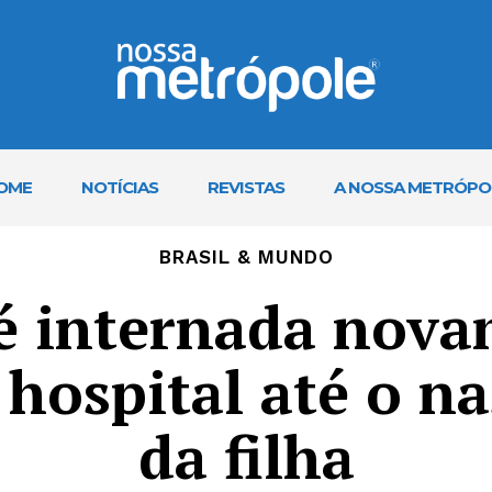
OME
NOTÍCIAS
REVISTAS
A NOSSA METRÓPO
BRASIL & MUNDO
 é internada nova
o hospital até o n
da filha