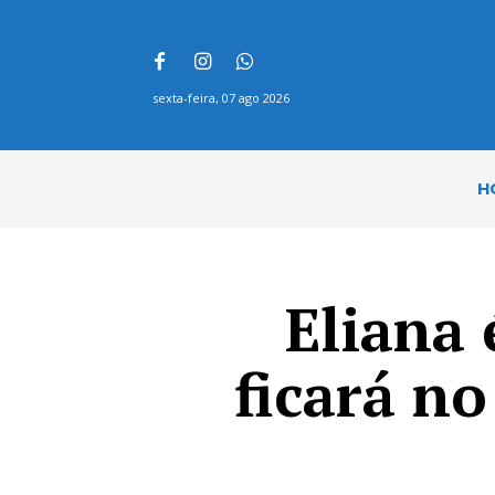
sexta-feira, 07 ago 2026
H
Eliana
ficará n