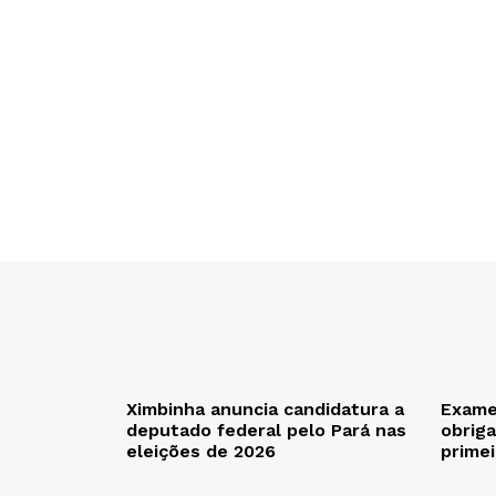
Ximbinha anuncia candidatura a
Exame
deputado federal pelo Pará nas
obriga
eleições de 2026
prime