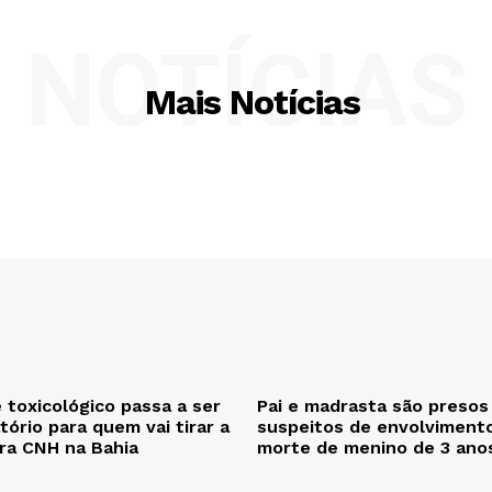
NOTÍCIAS
Mais Notícias
 toxicológico passa a ser
Pai e madrasta são presos
tório para quem vai tirar a
suspeitos de envolviment
ira CNH na Bahia
morte de menino de 3 ano