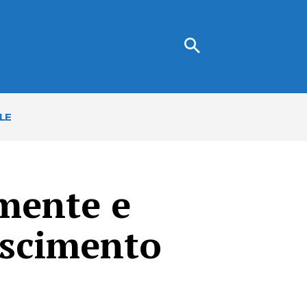
LE
mente e
ascimento