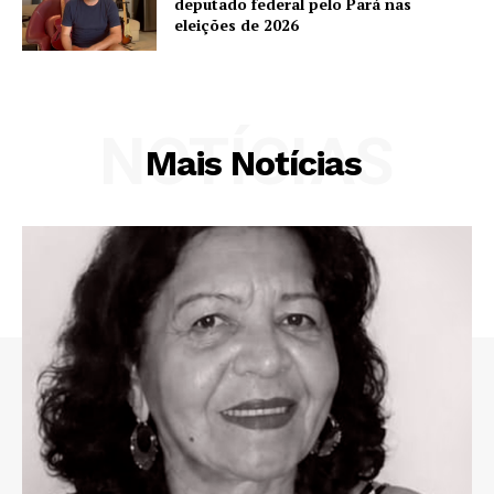
deputado federal pelo Pará nas
eleições de 2026
NOTÍCIAS
Mais Notícias