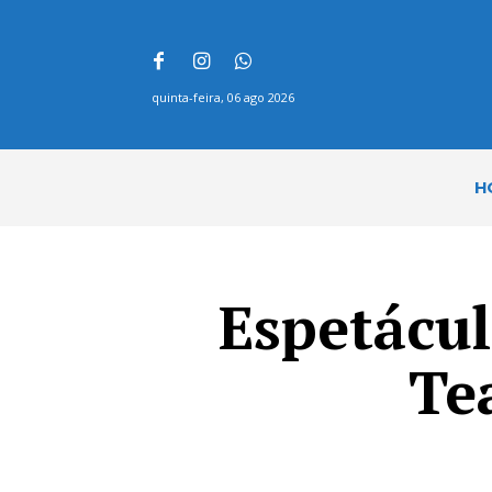
quinta-feira, 06 ago 2026
H
Espetácul
Te