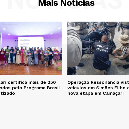
Mais Notícias
ri certifica mais de 250
Operação Ressonância vist
ndos pelo Programa Brasil
veículos em Simões Filho 
etizado
nova etapa em Camaçari