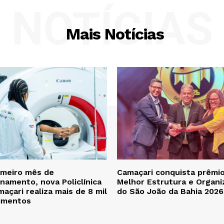
NOTÍCIAS
Mais Notícias
imeiro mês de
Camaçari conquista prêmi
namento, nova Policlínica
Melhor Estrutura e Organi
açari realiza mais de 8 mil
do São João da Bahia 2026
imentos