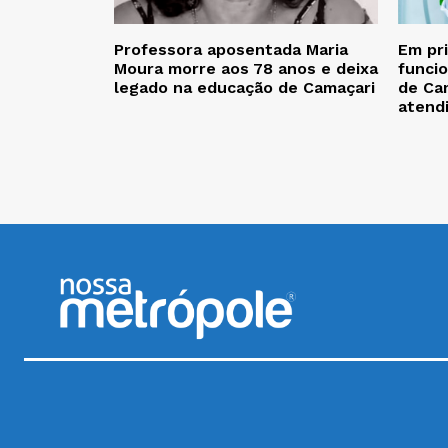
Professora aposentada Maria
Em pr
Moura morre aos 78 anos e deixa
funcio
legado na educação de Camaçari
de Cam
atend