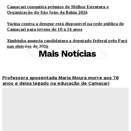
Camaçari conquista prêmios de Melhor Estrutura e
Organização do São João da Bahia 2026
Vacina contra a dengue está disponível na rede pública de
Camaçari para jovens de 10 a 14 anos
Ximbinha anuncia candidatura a deputado federal pelo Pará
nas eleições de 2026
NOTÍCIAS
Mais Notícias
Professora aposentada Maria Moura morre aos 78
anos e deixa legado na educação de Camaçari
Em primeiro mês de funcionamento, nova Policlínica
de Camaçari realiza mais de 8 mil atendimentos