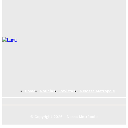
Camaçari conquista prêmios de Melhor Estrutura e
Organização do São João da Bahia 2026
Vacina contra a dengue está disponível na rede
pública de Camaçari para jovens de 10 a 14 anos
Home
Notícias
Revistas
A Nossa Metrópole
© Copyright 2026 - Nossa Metrópole