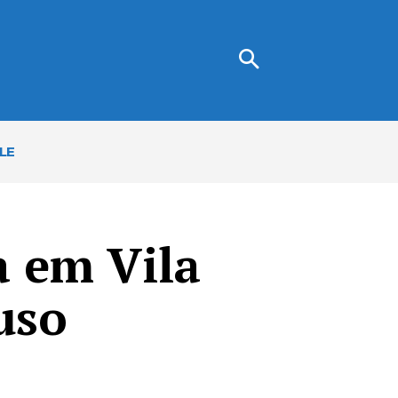
LE
a em Vila
uso