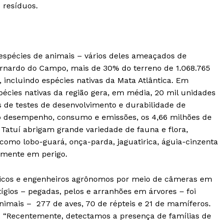
 resíduos.
espécies de animais – vários deles ameaçados de
Bernardo do Campo, mais de 30% do terreno de 1.068.765
incluindo espécies nativas da Mata Atlântica. Em
écies nativas da região gera, em média, 20 mil unidades
s de testes de desenvolvimento e durabilidade de
mo desempenho, consumo e emissões, os 4,66 milhões de
atuí abrigam grande variedade de fauna e flora,
como lobo-guará, onça-parda, jaguatirica, águia-cinzenta
amente em perigo.
nicos e engenheiros agrônomos por meio de câmeras em
tígios – pegadas, pelos e arranhões em árvores – foi
nimais – 277 de aves, 70 de répteis e 21 de mamíferos.
va. “Recentemente, detectamos a presença de famílias de