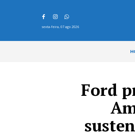
sexta-feira, 07 ago 2026
H
Ford 
Am
susten