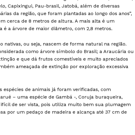
o, Capixingui, Pau-brasil, Jatobá, além de diversas
nárias da região, que foram plantadas ao longo dos anos”,
m cerca de 8 metros de altura. A mais alta é um
a é a árvore de maior diâmetro, com 2,8 metros.
o nativas, ou seja, nascem de forma natural na região.
onsiderada como árvore símbolo do Brasil; a Araucária ou
extinção e que dá frutos comestíveis e muito apreciados
também ameaçada de extinção por exploração excessiva
s espécies de animais já foram verificadas, com
arué – uma espécie de Gambá -, Coruja buraqueira,
ifícil de ser vista, pois utiliza muito bem sua plumagem
ssa por um pedaço de madeira e alcança até 37 cm de