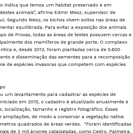
o indica que temos um habitat preservado e em
estes animais”, afirma Edmir Mesz, supervisor de
l. Segundo Mesz, os bichos vivem soltos nas áreas de
entar equilibrada. Para evitar a exposição dos animais
po de Provas, todas as áreas de testes possuem cercas e
ipalmente dos mamíferos de grande porte. O complexo
tica e, desde 2013, foram plantadas cerca de 5.600
mento e disseminação das sementes para a recomposição
ole de espécies invasoras que competem com espécies
mpo
u um levantamento para cadastrar as espécies de
 Iniciado em 2015, o cadastro é atualizado anualmente e
localização, tamanho e registro fotográfico. Esses
e ampliações, de modo a conservar a vegetação nativa
 metros quadrados de áreas verdes. “Foram identificadas
mais de 3 mil árvores catalogadas, como Cedro, Palmeira,