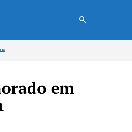
LE
morado em
a