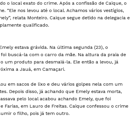
sido o local exato do crime. Após a confissão de Caique, o
e. “Ele nos levou até o local. Achamos vários vestígios,
ly”, relata Monteiro. Caique segue detido na delegacia e
iplamente qualificado.
Emely estava grávida. Na última segunda (23), o
oi buscá-la com o carro da mãe. Na altura da praia de
o um produto para desmaiá-la. Ele então a levou, já
róxima a Jauá, em Camaçari.
lou em sacos de lixo e deu vários golpes nela com um
es. Depois disso, já achando que Emely estava morta,
passava pelo local acabou achando Emely, que foi
de Farias, em Lauro de Freitas. Caique confessou o crime
mir o filho, pois já tem outro.