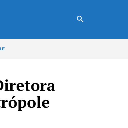
LE
Diretora
trópole