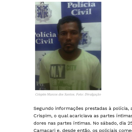
Crispim Marcos dos Santos. Foto: Divulgação
Segundo informações prestadas à polícia, a
Crispim, o qual acariciava as partes íntima
dores nas partes íntimas. No sábado, dia 
Camaçari e, desde então, os policiais come