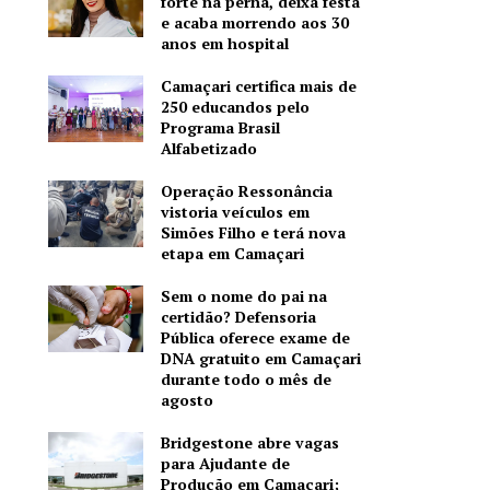
forte na perna, deixa festa
e acaba morrendo aos 30
anos em hospital
Camaçari certifica mais de
250 educandos pelo
Programa Brasil
Alfabetizado
Operação Ressonância
vistoria veículos em
Simões Filho e terá nova
etapa em Camaçari
Sem o nome do pai na
certidão? Defensoria
Pública oferece exame de
DNA gratuito em Camaçari
durante todo o mês de
agosto
Bridgestone abre vagas
para Ajudante de
Produção em Camaçari;