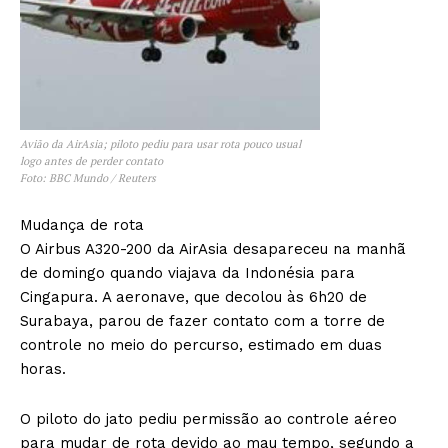
Avião da AirAsia; piloto pediu para usar rota pouco usual
logo antes de perder contato
Foto: BBC Mundo / Reuters
Mudança de rota
O Airbus A320-200 da AirAsia desapareceu na manhã
de domingo quando viajava da Indonésia para
Cingapura. A aeronave, que decolou às 6h20 de
Surabaya, parou de fazer contato com a torre de
controle no meio do percurso, estimado em duas
horas.
O piloto do jato pediu permissão ao controle aéreo
para mudar de rota devido ao mau tempo, segundo a