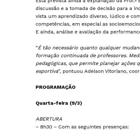
Está prevista ainda a explanação da Prof.º
discussão e a tomada de decisão para a i
vista um aprendizado diverso, lúdico e co
competências, em especial as socioemocion
E ainda, análise e avaliação da performanc
“
É tão necessário quanto qualquer mudanç
formação continuada de professores. Medi
pedagógicas, que permite planejar ações 
esportiva
”, pontuou Adelson Vitoriano, coo
PROGRAMAÇÃO
Quarta-feira (9/3)
ABERTURA
– 8h30 – Com as seguintes presenças: