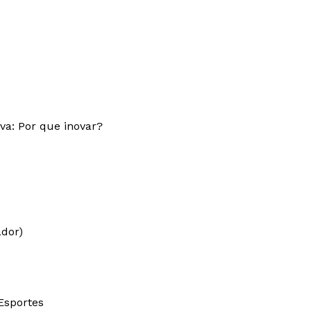
va: Por que inovar?
ador)
Esportes