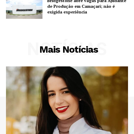
Bridgestone abre vagas para Ajudante
de Produção em Camaçari; não é
exigida experiência
NOTÍCIAS
Mais Notícias