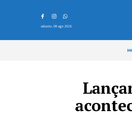
sábado, 08 ago 2026
H
Lança
acontec