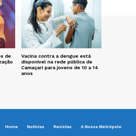
os de
Vacina contra a dengue está
zação
disponível na rede pública de
Camaçari para jovens de 10 a 14
anos
Home
Notícias
Revistas
A Nossa Metrópole