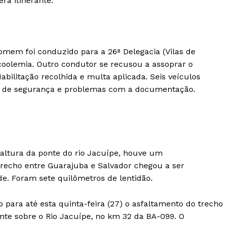
rá itinerante.
omem foi conduzido para a 26ª Delegacia (Vilas de
lcoolemia. Outro condutor se recusou a assoprar o
abilitação recolhida e multa aplicada. Seis veículos
ens de segurança e problemas com a documentação.
 altura da ponte do rio Jacuípe, houve um
trecho entre Guarajuba e Salvador chegou a ser
de. Foram sete quilômetros de lentidão.
 para até esta quinta-feira (27) o asfaltamento do trecho
onte sobre o Rio Jacuípe, no km 32 da BA-099. O