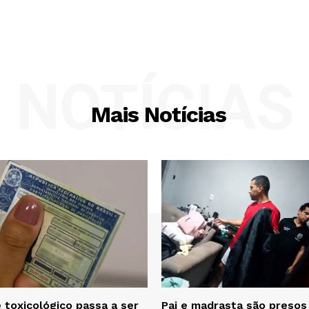
NOTÍCIAS
Mais Notícias
 toxicológico passa a ser
Pai e madrasta são presos