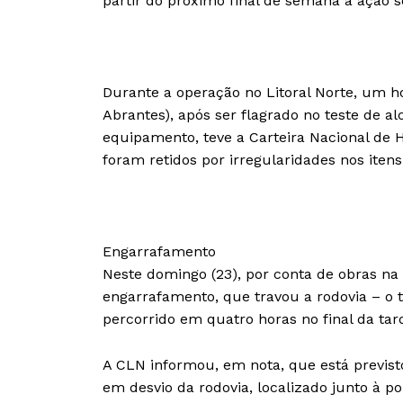
partir do próximo final de semana a ação se
Durante a operação no Litoral Norte, um h
Abrantes), após ser flagrado no teste de a
equipamento, teve a Carteira Nacional de H
foram retidos por irregularidades nos it
Engarrafamento
Neste domingo (23), por conta de obras na
engarrafamento, que travou a rodovia – o 
percorrido em quatro horas no final da tar
A CLN informou, em nota, que está previsto
em desvio da rodovia, localizado junto à p