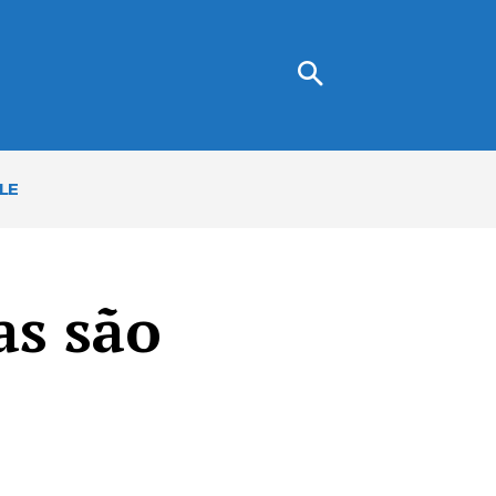
LE
as são