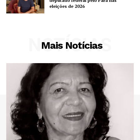
deputado federal pelo Pará nas
eleições de 2026
NOTÍCIAS
Mais Notícias