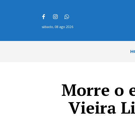
sábado, 08 ago 2026
H
Morre o e
Vieira L