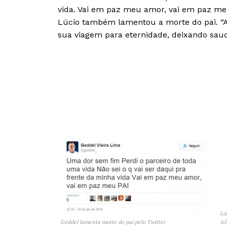
vida. Vai em paz meu amor, vai em paz meu
Lúcio também lamentou a morte do pai. “Ag
sua viagem para eternidade, deixando saud
Lú
Geddel lamenta morte do pai pelo Twitter
Af