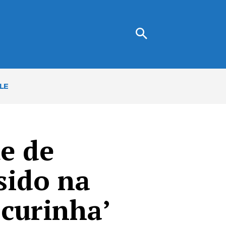
LE
e de
sido na
scurinha’