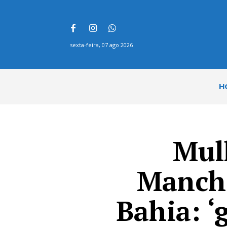
sexta-feira, 07 ago 2026
H
Mul
Manche
Bahia: ‘