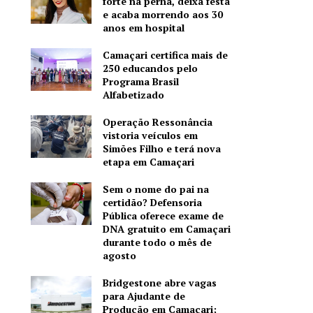
forte na perna, deixa festa
e acaba morrendo aos 30
anos em hospital
Camaçari certifica mais de
250 educandos pelo
Programa Brasil
Alfabetizado
Operação Ressonância
vistoria veículos em
Simões Filho e terá nova
etapa em Camaçari
Sem o nome do pai na
certidão? Defensoria
Pública oferece exame de
DNA gratuito em Camaçari
durante todo o mês de
agosto
Bridgestone abre vagas
para Ajudante de
Produção em Camaçari;