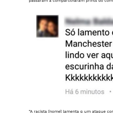
passaram a compartilharam prints do come
“A racista [nome] lamenta q um ataque c