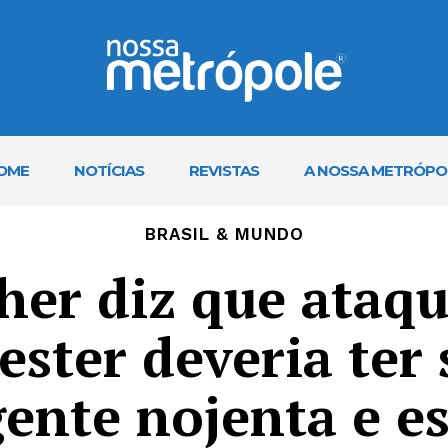
OME
NOTÍCIAS
REVISTAS
A NOSSA METRÓPO
BRASIL & MUNDO
her diz que ataqu
ster deveria ter 
gente nojenta e e