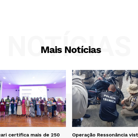
NOTÍCIAS
Mais Notícias
ri certifica mais de 250
Operação Ressonância vist