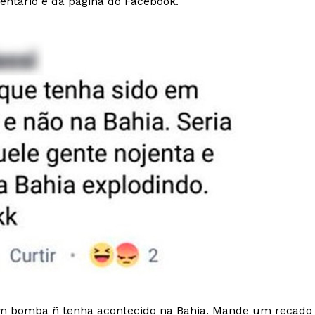
ntário e da página do Facebook.
om bomba ñ tenha acontecido na Bahia. Mande um recado