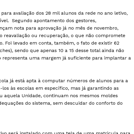
ara avaliação dos 28 mil alunos da rede no ano letivo,
sível. Segundo apontamento dos gestores,
nçam nota para aprovação já no mês de novembro,
o reavaliação ou recuperação, o que não compromete
o. Foi levado em conta, também, o fato de existir 62
eches), sendo que apenas 10 a 15 desse total ainda não
sto representa uma margem já suficiente para implantar a
cola já está apta à computar números de alunos para a
-los às escolas em específico, mas já garantindo as
a ou aquela Unidade, continuam nos mesmos moldes
 adequações do sistema, sem descuidar do conforto do
ativo será instalado com uma tela de uma matricula para