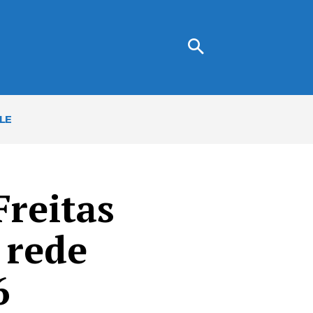
LE
Freitas
 rede
6