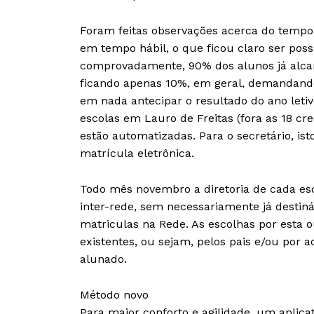
Foram feitas observações acerca do tempo p
em tempo hábil, o que ficou claro ser pos
comprovadamente, 90% dos alunos já alca
ficando apenas 10%, em geral, demandand
em nada antecipar o resultado do ano letiv
escolas em Lauro de Freitas (fora as 18 cr
estão automatizadas. Para o secretário, i
matrícula eletrônica.
Todo mês novembro a diretoria de cada es
inter-rede, sem necessariamente já destiná
matriculas na Rede. As escolhas por est
existentes, ou sejam, pelos pais e/ou por
alunado.
Método novo
Para maior conforto e agilidade, um aplic