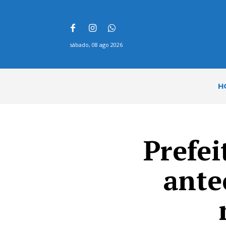
sábado, 08 ago 2026
H
Prefei
ante