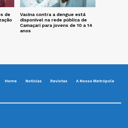
os de
Vacina contra a dengue está
zação
disponível na rede pública de
Camaçari para jovens de 10 a 14
anos
Home
Notícias
Revistas
A Nossa Metrópole