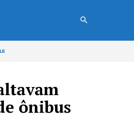
LE
altavam
de ônibus