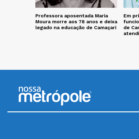
Professora aposentada Maria
Em pr
Moura morre aos 78 anos e deixa
funcio
legado na educação de Camaçari
de Cam
atend