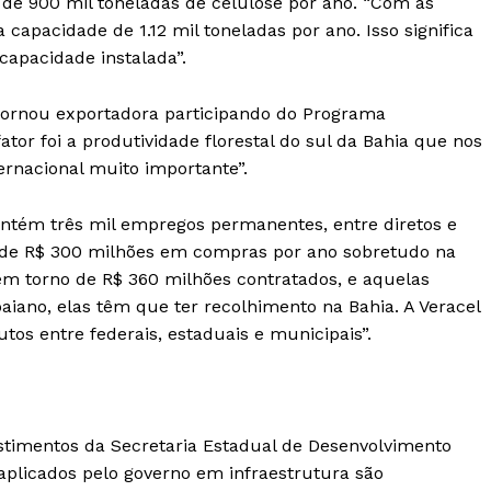
e 900 mil toneladas de celulose por ano. “Com as
capacidade de 1.12 mil toneladas por ano. Isso significa
apacidade instalada”.
e tornou exportadora participando do Programa
ator foi a produtividade florestal do sul da Bahia que nos
ernacional muito importante”.
ntém três mil empregos permanentes, entre diretos e
ca de R$ 300 milhões em compras por ano sobretudo na
em torno de R$ 360 milhões contratados, e aquelas
ano, elas têm que ter recolhimento na Bahia. A Veracel
tos entre federais, estaduais e municipais”.
stimentos da Secretaria Estadual de Desenvolvimento
plicados pelo governo em infraestrutura são