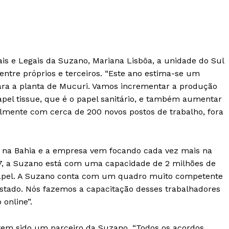
ais e Legais da Suzano, Mariana Lisbôa, a unidade do Sul
entre próprios e terceiros. “Este ano estima-se um
ara a planta de Mucuri. Vamos incrementar a produção
apel tissue, que é o papel sanitário, e também aumentar
almente com cerca de 200 novos postos de trabalho, fora
é na Bahia e a empresa vem focando cada vez mais na
7, a Suzano está com uma capacidade de 2 milhões de
 papel. A Suzano conta com um quadro muito competente
stado. Nós fazemos a capacitação desses trabalhadores
online”.
tem sido um parceiro da Suzano. “Todos os acordos