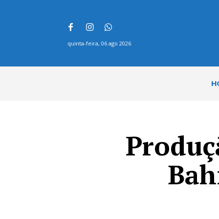
quinta-feira, 06 ago 2026
H
Produçã
Bah