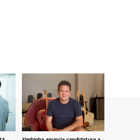
tá
Ximbinha anuncia candidatura a