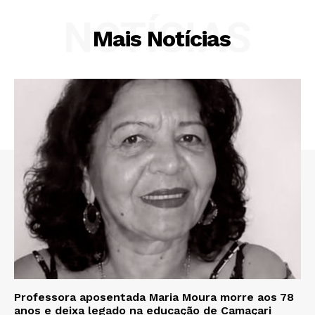
NOTÍCIAS
Mais Notícias
Professora aposentada Maria Moura morre aos 78
anos e deixa legado na educação de Camaçari