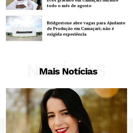
todo o mês de agosto
Bridgestone abre vagas para Ajudante
de Produção em Camaçari; não é
exigida experiência
NOTÍCIAS
Mais Notícias