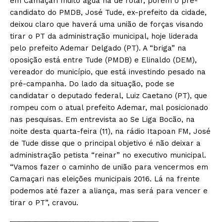
em Camaçari muito água há de rolar, porém o pré-
candidato do PMDB, José Tude, ex-prefeito da cidade,
deixou claro que haverá uma união de forças visando
tirar o PT da administração municipal, hoje liderada
pelo prefeito Ademar Delgado (PT). A “briga” na
oposição está entre Tude (PMDB) e Elinaldo (DEM),
vereador do município, que está investindo pesado na
pré-campanha. Do lado da situação, pode se
candidatar o deputado federal, Luiz Caetano (PT), que
rompeu com o atual prefeito Ademar, mal posicionado
nas pesquisas. Em entrevista ao Se Liga Bocão, na
noite desta quarta-feira (11), na rádio Itapoan FM, José
de Tude disse que o principal objetivo é não deixar a
administração petista “reinar” no executivo municipal.
“Vamos fazer o caminho de união para vencermos em
Camaçari nas eleições municipais 2016. Lá na frente
podemos até fazer a aliança, mas será para vencer e
tirar o PT”, cravou.