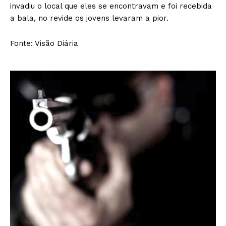
invadiu o local que eles se encontravam e foi recebida
a bala, no revide os jovens levaram a pior.
Fonte: Visão Diária