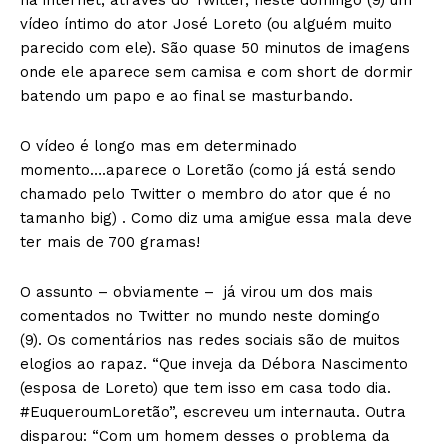
na internet, através do Twitter, neste domingo (9) um
vídeo íntimo do ator José Loreto (ou alguém muito
parecido com ele). São quase 50 minutos de imagens
onde ele aparece sem camisa e com short de dormir
batendo um papo e ao final se masturbando.
O vídeo é longo mas em determinado
momento….aparece o Loretão (como já está sendo
chamado pelo Twitter o membro do ator que é no
tamanho big) . Como diz uma amigue essa mala deve
ter mais de 700 gramas!
O assunto – obviamente – já virou um dos mais
comentados no Twitter no mundo neste domingo
(9). Os comentários nas redes sociais são de muitos
elogios ao rapaz. “Que inveja da Débora Nascimento
(esposa de Loreto) que tem isso em casa todo dia.
#EuqueroumLoretão”, escreveu um internauta. Outra
disparou: “Com um homem desses o problema da