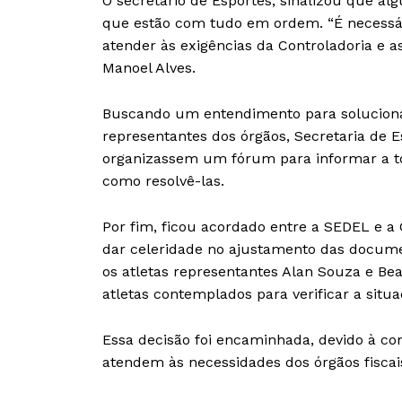
O secretário de Esportes, sinalizou que a
que estão com tudo em ordem. “É necessá
atender às exigências da Controladoria e a
Manoel Alves.
Buscando um entendimento para solucionar
representantes dos órgãos, Secretaria de E
organizassem um fórum para informar a to
como resolvê-las.
Por fim, ficou acordado entre a SEDEL e a 
dar celeridade no ajustamento das docume
os atletas representantes Alan Souza e B
atletas contemplados para verificar a situ
Essa decisão foi encaminhada, devido à c
atendem às necessidades dos órgãos fiscai