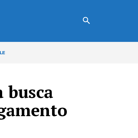
LE
a busca
agamento