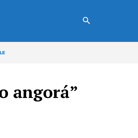
LE
o angorá”